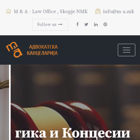
M & A - Law Office , Skopje NMK
info@m-a.mk
Follow us
Етика и Концесии