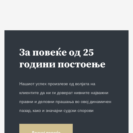
За повеќе од 25
години постоење
Нашиот успех произлезе од волјата на
клиентите да ни ги доверат нивните најважни
правни и деловни прашања во овој динамичен
пазар, како и значајни судски спорови
Дознај повеќе