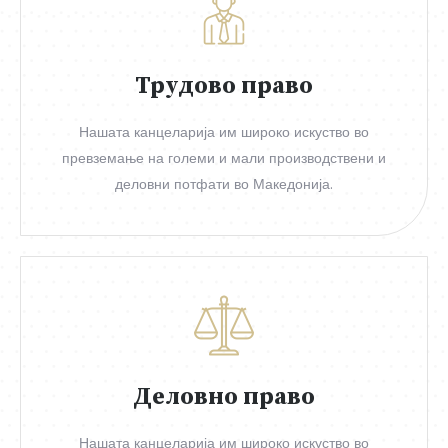
Трудово право
Нашата канцеларија им широко искуство во
превземање на големи и мали производствени и
деловни потфати во Македонија.
Деловно право
Нашата канцеларија им широко искуство во