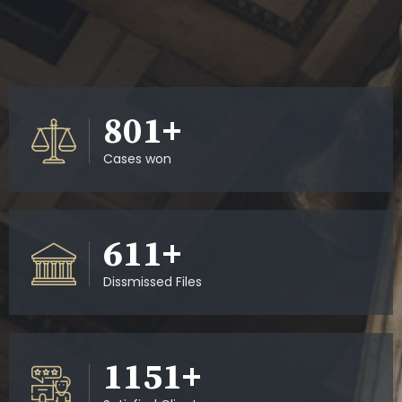
890
+
Cases won
679
+
Dissmissed Files
1279
+