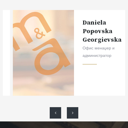
Daniela
Popovska
Georgievska
Офис менаџер и
администратор