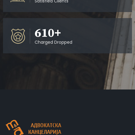
Satisfied Clients
677
+
Charged Dropped