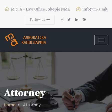
M & A - Law Office , Skopje NMK
info@m-a.mk
Follow us
Attorney
Home
Attorney