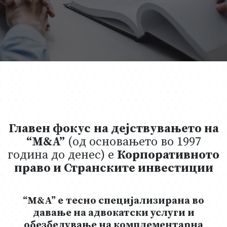
Главен фокус
на дејствувањето на
“
M
&A”
(од основањето во 1997
година до денес) е
К
орпоративното
право
и С
трански
те
инвестиции
“
M
&A” е
тесно специјализирана во
давање на адвокатски услуги и
обезбедување на комплементарна