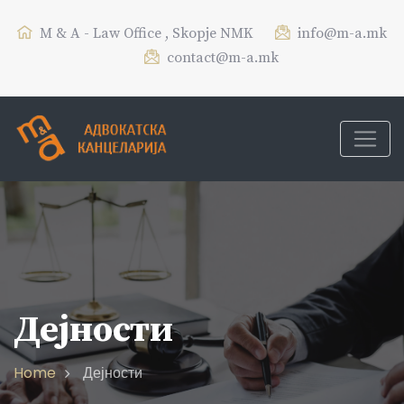
M & A - Law Office , Skopje NMK
info@m-a.mk
contact@m-a.mk
Дејности
Home
Дејности