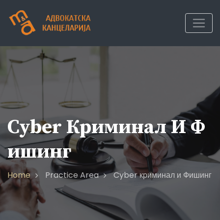
Skip
to
content
Cyber Криминал И Ф
Ишинг
Home
Practice Area
Cyber криминал и Фишинг