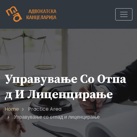
Skip
to
content
Управување Со Отпа
Д И Лиценцирање
Home
Practice Area
Управување со отпад и лиценцирање