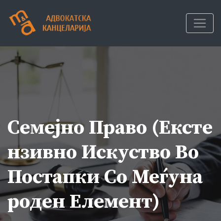
Skip
to
content
Семејно Право (ексте
Нзивно Искуство Во
Постапки Со Меѓуна
Роден Елемент)