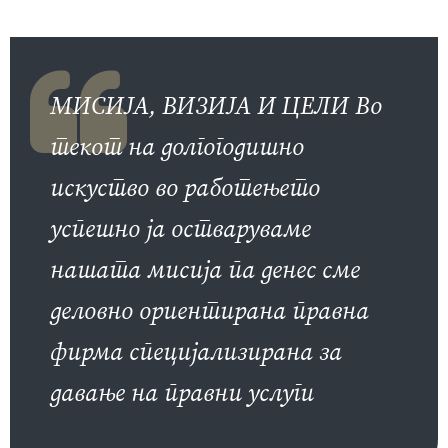
МИСИЈА, ВИЗИЈА И ЦЕЛИ Во
текот на долгогодишно
искуство во работењето
успешно ја остваруваме
нашата мисија па денес сме
деловно ориентирана правна
фирма специјализирана за
давање на правни услуги