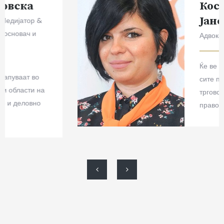
Костовска
Јаневски
Адвокат
Ќе ве застапуваат во
сите првни области на
трговското и деловно
право