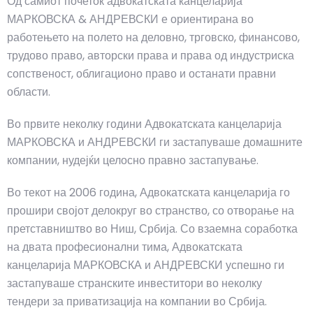
Од самиот почеток адвокатската канцеларија
МАРКОВСКА & АНДРЕВСКИ е ориентирана во
работењето на полето на деловно, трговско, финансово,
трудово право, авторски права и права од индустриска
сопственост, облигационо право и останати правни
области.
Во првите неколку години Адвокатската канцеларија
МАРКОВСКА и АНДРЕВСКИ ги застапуваше домашните
компании, нудејќи целосно правно застапување.
Во текот на 2006 година, Адвокатската канцеларија го
прошири својот делокруг во странство, со отворање на
претставништво во Ниш, Србија. Со взаемна соработка
на двата професионални тима, Адвокатската
канцеларија МАРКОВСКА и АНДРЕВСКИ успешно ги
застапуваше странските инвеститори во неколку
тендери за приватизација на компании во Србија.