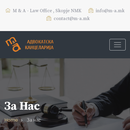
M & A - Law Office , Skopje NMK
info@m-a.mk
contact@m-a.mk
За Нас
Home
За нас