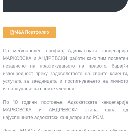
M&A Портфолио
Со меѓународен профил, Адвокатската канцеларија
МАРКОВСКА и АНДРЕВСКИ работи како тим посветен
независно на практикувањето на правото, барајќи
извонредност преку задоволството на своите клиенти,
услугата за заедницата и постигнувањето на личното
исполнување на своите членови.
По 10 години постоење, Адвокатската канцеларија
МАРКОВСКА и АНДРЕВСКИ стана една од
најуспешните адвокатски канцеларии во РСМ.
Денес, „М&А“ е Адвокатско друштво базирано на бизнис,