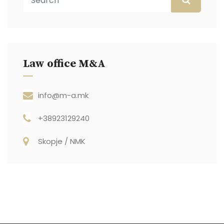
Law office M&A
info@m-a.mk
+38923129240
Skopje / NMK