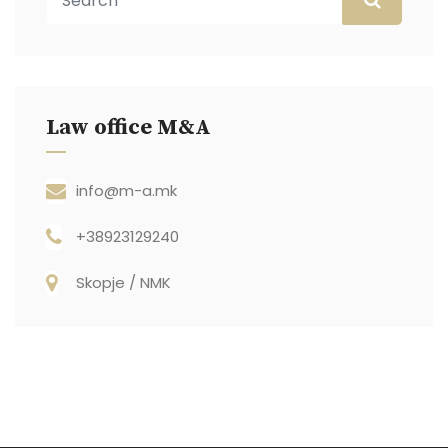
Law office M&A
info@m-a.mk
+38923129240
Skopje / NMK