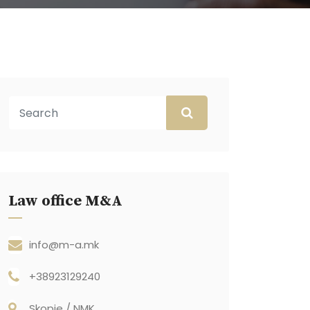
Law office M&A
info@m-a.mk
+38923129240
Skopje / NMK