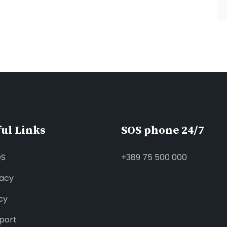
ul Links
SOS phone 24/7
QS
+389 75 500 000
vacy
cy
port