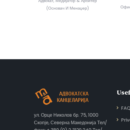
Адвокат, Медијатор & Арбитер
Офис
(основач И Менаџер)
Usef
FA
ул. Орце Николов бр. 75, 1000
Pri
Скопје, Северна Македонија Тел/