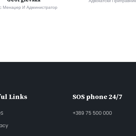
Адвокатски Приправни
 Менаџер И Администратор
ul Links
SOS phone 24/7
QS
+389 75 500 000
vacy