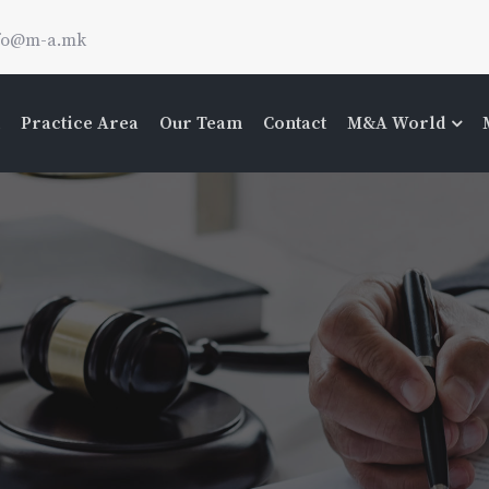
fo@m-a.mk
Practice Area
Our Team
Contact
M&A World