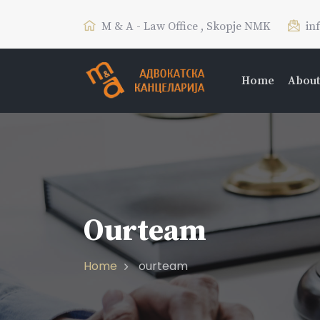
M & A - Law Office , Skopje NMK
in
Home
About
Ourteam
Home
ourteam