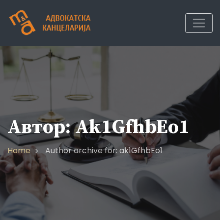
Skip
to
content
Автор:
Ak1GfhbEo1
Home
Author archive for: ak1GfhbEo1