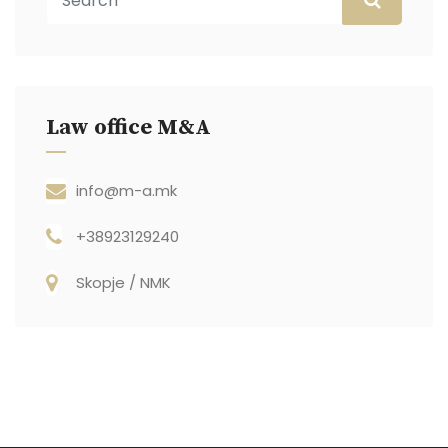
Law office M&A
info@m-a.mk
+38923129240
Skopje / NMK